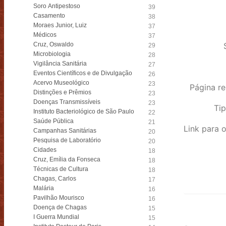
Soro Antipestoso
39
Casamento
38
Moraes Junior, Luiz
37
Médicos
37
Cruz, Oswaldo
29
Microbiologia
28
Vigilância Sanitária
27
Eventos Científicos e de Divulgação
26
Acervo Museológico
23
Página re
Distinções e Prêmios
23
Doenças Transmissíveis
23
Tip
Instituto Bacteriológico de São Paulo
22
Saúde Pública
21
Campanhas Sanitárias
20
Pesquisa de Laboratório
20
Cidades
18
Cruz, Emília da Fonseca
18
Técnicas de Cultura
18
Chagas, Carlos
17
Malária
16
Pavilhão Mourisco
16
Doença de Chagas
15
I Guerra Mundial
15