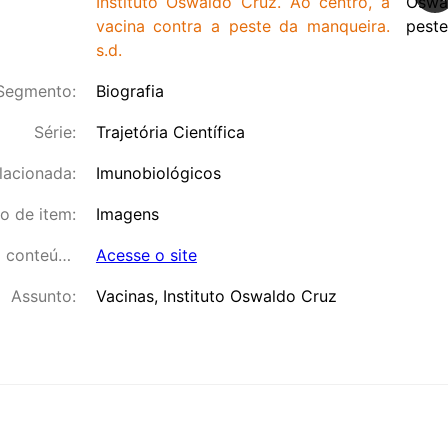
Instituto Oswaldo Cruz. Ao centro, a
vacina contra a peste da manqueira.
s.d.
Segmento:
Biografia
Série:
Trajetória Científica
lacionada:
Imunobiológicos
o de item:
Imagens
Link para o conteúdo:
Acesse o site
Assunto:
Vacinas, Instituto Oswaldo Cruz