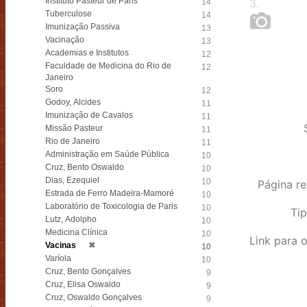
Instituto Pasteur de Paris
3
.
14
Tuberculose
14
Imunização Passiva
13
Vacinação
13
Academias e Institutos
12
Faculdade de Medicina do Rio de
12
Janeiro
Soro
12
Godoy, Alcides
11
Imunização de Cavalos
11
Missão Pasteur
11
Rio de Janeiro
11
Administração em Saúde Pública
10
Cruz, Bento Oswaldo
10
Dias, Ezequiel
10
Página re
Estrada de Ferro Madeira-Mamoré
10
Laboratório de Toxicologia de Paris
10
Tip
Lutz, Adolpho
10
Medicina Clínica
10
Vacinas
✖
10
Varíola
10
Cruz, Bento Gonçalves
9
Cruz, Elisa Oswaldo
9
Cruz, Oswaldo Gonçalves
9