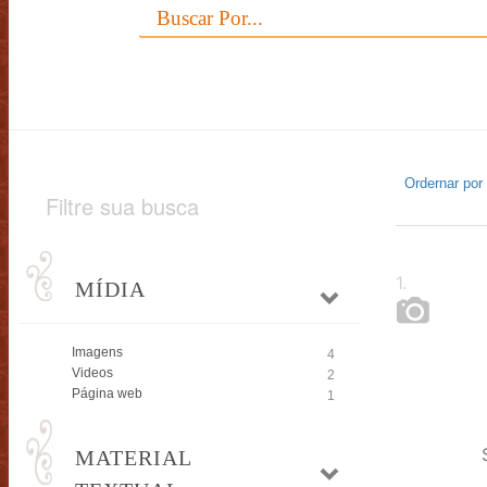
Ordernar por
Filtre sua busca
1
.
MÍDIA
Imagens
4
Videos
2
Página web
1
MATERIAL