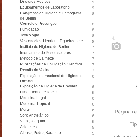
Diretores Médicos
9
Equipamentos de Laboratório
9
Congresso de Higiene e Demografia
8
de Berlim
Controle e Prevenção
8
Fumigação
8
Toxicologia
8
4
.
Vasconcelos, Henrique Figueiredo de
8
Instituto de Higiene de Berlim
7
Intercâmbio de Pesquisadores
7
Método de Calmette
7
Publicações de Divulgação Científica
7
Revolta da Vacina
7
Exposição Internacional de Higiene de
6
Dresden
Exposição de Higiene de Dresden
6
Lima, Henrique Rocha
6
Medicina Legal
6
Medicina Tropical
6
Morte
6
Página re
Soro Antitetânico
6
Vidal, Joaquim
6
Tip
Acidentes
5
Afonso, Pedro, Barão de
5