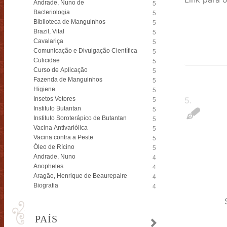
Andrade, Nuno de
5
Bacteriologia
5
Biblioteca de Manguinhos
5
Brazil, Vital
5
Cavalariça
5
Comunicação e Divulgação Científica
5
Culicidae
5
Curso de Aplicação
5
Fazenda de Manguinhos
5
Higiene
5
5
.
Insetos Vetores
5
Instituto Butantan
5
Instituto Soroterápico de Butantan
5
Vacina Antivariólica
5
Vacina contra a Peste
5
Óleo de Rícino
5
Andrade, Nuno
4
Anopheles
4
Aragão, Henrique de Beaurepaire
4
Biografia
4
PAÍS