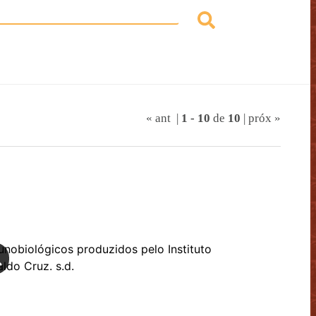
« ant
|
1
-
10
de
10
|
próx »