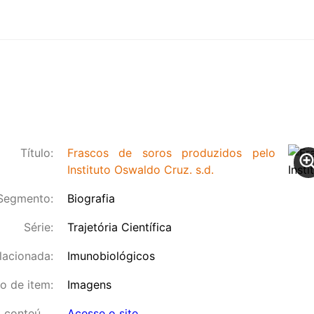
Título:
Frascos de soros produzidos pelo
Instituto Oswaldo Cruz. s.d.
Segmento:
Biografia
Série:
Trajetória Científica
lacionada:
Imunobiológicos
o de item:
Imagens
Link para o conteúdo:
Acesse o site