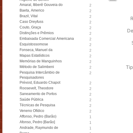
Amaral, Itiberê Gouveia do
2
Baeta, Americo
2
Brazil, Vital
2
R
Caso Dreyfuss
2
Couto, Graça
2
De
Distinções e Prêmios
2
Embaixada Comercial Americana
2
Esquistossomose
2
Fonseca, Manuel da
2
Mapas Estatísticos
2
Memórias de Manguinhos
2
Tip
Método de Salimbeni
2
Pesquisa Intercâmbio de
2
Pesquisadores
Prévost, Eduardo Chapot
2
Roosevelt, Theodore
2
Saneamento de Portos
2
Saúde Pública
2
Técnicas de Pesquisa
2
Veneno Ofídico
2
Affonso, Pedro (Barão)
1
Afonso, Pedro [Barão]
1
Andrade, Raymundo de
1