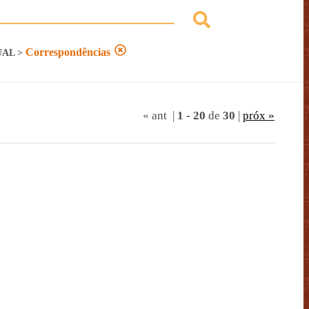
Correspondências
UAL
>
« ant
|
1
-
20
de
30
|
próx »