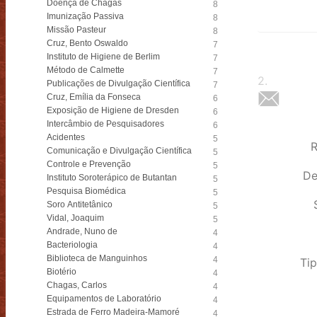
Doença de Chagas
8
Imunização Passiva
8
Missão Pasteur
8
Cruz, Bento Oswaldo
7
Instituto de Higiene de Berlim
7
Método de Calmette
7
2
.
Publicações de Divulgação Científica
7
Cruz, Emília da Fonseca
6
Exposição de Higiene de Dresden
6
Intercâmbio de Pesquisadores
6
Acidentes
5
R
Comunicação e Divulgação Científica
5
Controle e Prevenção
5
De
Instituto Soroterápico de Butantan
5
Pesquisa Biomédica
5
Soro Antitetânico
5
Vidal, Joaquim
5
Andrade, Nuno de
4
Bacteriologia
4
Biblioteca de Manguinhos
4
Tip
Biotério
4
Chagas, Carlos
4
Equipamentos de Laboratório
4
Estrada de Ferro Madeira-Mamoré
4