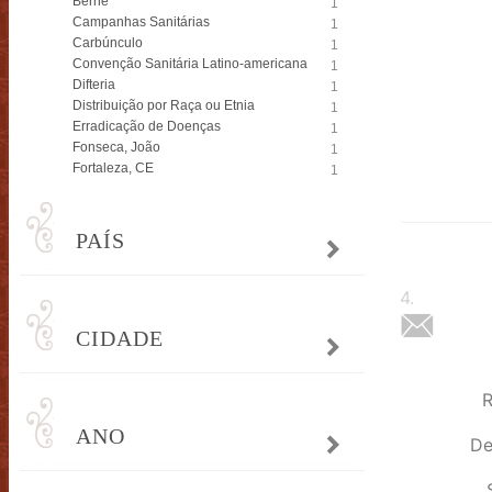
Berne
1
Campanhas Sanitárias
1
Carbúnculo
1
Convenção Sanitária Latino-americana
1
Difteria
1
Distribuição por Raça ou Etnia
1
Erradicação de Doenças
1
Fonseca, João
1
Fortaleza, CE
1
PAÍS
4
.
CIDADE
R
ANO
De