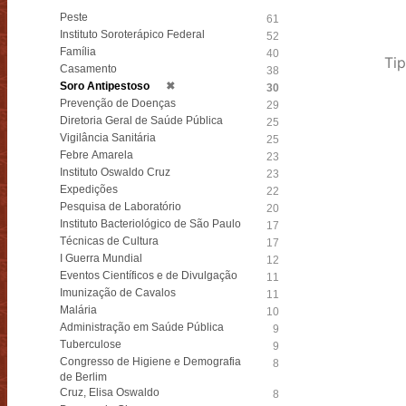
Peste
61
Instituto Soroterápico Federal
52
Família
40
Tip
Casamento
38
Soro Antipestoso
✖
30
Prevenção de Doenças
29
Diretoria Geral de Saúde Pública
25
Vigilância Sanitária
25
Febre Amarela
23
Instituto Oswaldo Cruz
23
Expedições
22
Pesquisa de Laboratório
20
Instituto Bacteriológico de São Paulo
17
Técnicas de Cultura
17
I Guerra Mundial
12
Eventos Científicos e de Divulgação
11
Imunização de Cavalos
11
Malária
10
Administração em Saúde Pública
9
Tuberculose
9
Congresso de Higiene e Demografia
8
de Berlim
Cruz, Elisa Oswaldo
8