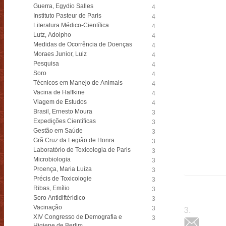
Guerra, Egydio Salles
4
Instituto Pasteur de Paris
4
Literatura Médico-Científica
4
Lutz, Adolpho
4
Medidas de Ocorrência de Doenças
4
Moraes Junior, Luiz
4
Pesquisa
4
Soro
4
Técnicos em Manejo de Animais
4
Vacina de Haffkine
4
Viagem de Estudos
4
Brasil, Ernesto Moura
3
Expedições Científicas
3
Gestão em Saúde
3
Grã Cruz da Legião de Honra
3
Laboratório de Toxicologia de Paris
3
Microbiologia
3
Proença, Maria Luiza
3
Précis de Toxicologie
3
Ribas, Emílio
3
Soro Antidiftéridico
3
Vacinação
3
3
.
XIV Congresso de Demografia e
3
Higiene de Berlim