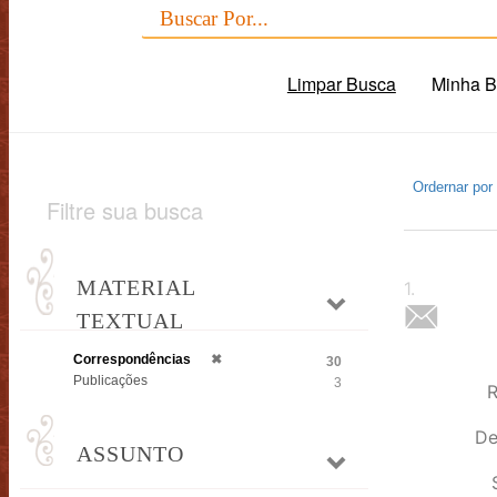
Limpar Busca
Minha B
Ordernar por
Filtre sua busca
MATERIAL
1
.
TEXTUAL
Correspondências
✖
30
Publicações
3
R
De
ASSUNTO