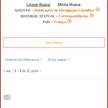
Limpar Busca
Minha Busca:
Publicações de Divulgação Científica
ASSUNTO
>
Correspondências
MATERIAL TEXTUAL
>
França
PAÍS
>
Ver Filtros
Ordernar por
Relevancia
20
por página
« ant
|
1
-
3
de
3
|
próx »
1
.