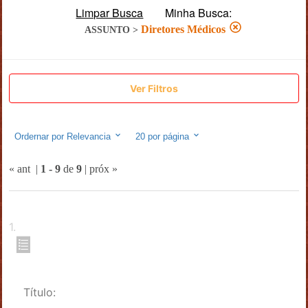
Limpar Busca
Minha Busca:
Diretores Médicos
ASSUNTO
>
Ver Filtros
Ordernar por
Relevancia
20
por página
« ant
|
1
-
9
de
9
|
próx »
1
.
Título: