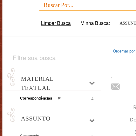
Limpar Busca
Minha Busca:
ASSUN
Ordernar por
Filtre sua busca
MATERIAL
1
.
TEXTUAL
Correspondências
✖
4
R
ASSUNTO
De