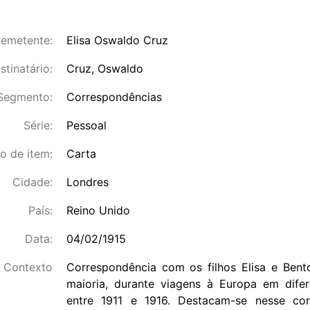
emetente:
Elisa Oswaldo Cruz
stinatário:
Cruz, Oswaldo
Segmento:
Correspondências
Série:
Pessoal
o de item:
Carta
Cidade:
Londres
País:
Reino Unido
Data:
04/02/1915
Contexto
Correspondência com os filhos Elisa e Bento
maioria, durante viagens à Europa em dif
entre 1911 e 1916. Destacam-se nesse con