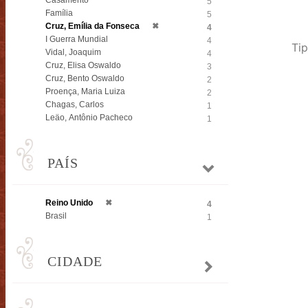
Casamento
5
Família
5
Cruz, Emília da Fonseca
✖
4
I Guerra Mundial
4
Tip
Vidal, Joaquim
4
Cruz, Elisa Oswaldo
3
Cruz, Bento Oswaldo
2
Proença, Maria Luiza
2
Chagas, Carlos
1
Leäo, Antônio Pacheco
1
PAÍS
Reino Unido
✖
4
Brasil
1
CIDADE