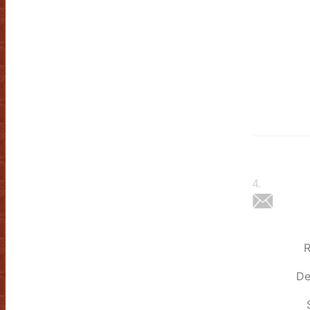
4
.
R
De