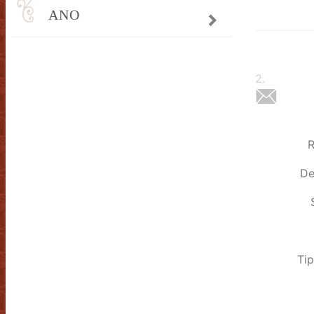
ANO
2
.
R
De
Tip