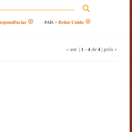
espondências
Reino Unido
PAÍS
>
« ant
|
1
-
4
de
4
|
próx »