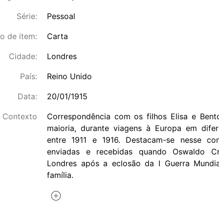
Série:
Pessoal
o de item:
Carta
Cidade:
Londres
País:
Reino Unido
Data:
20/01/1915
Contexto
Correspondência com os filhos Elisa e Bento
maioria, durante viagens à Europa em dif
entre 1911 e 1916. Destacam-se nesse con
enviadas e recebidas quando Oswaldo Cr
Londres após a eclosão da I Guerra Mundia
família.