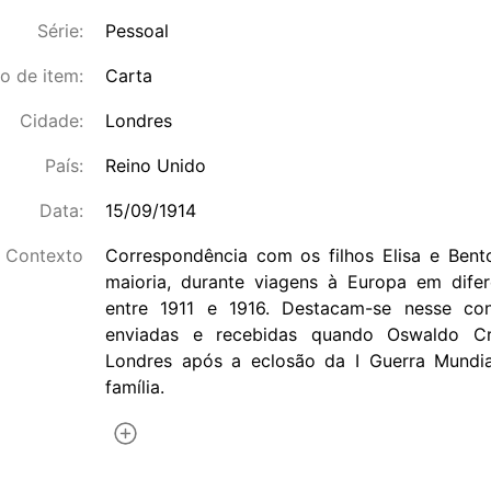
Série:
Pessoal
o de item:
Carta
Cidade:
Londres
País:
Reino Unido
Data:
15/09/1914
Contexto
Correspondência com os filhos Elisa e Bento
maioria, durante viagens à Europa em dif
entre 1911 e 1916. Destacam-se nesse con
enviadas e recebidas quando Oswaldo Cr
Londres após a eclosão da I Guerra Mundia
família.