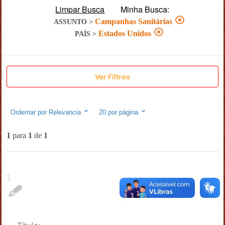
Limpar Busca
Minha Busca:
Campanhas Sanitárias
ASSUNTO
>
Estados Unidos
PAÍS
>
Ver Filtros
Ordernar por
Relevancia
20
por página
1
para
1
de
1
1
.