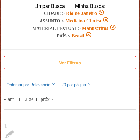
Limpar Busca
Minha Busca:
Rio de Janeiro
CIDADE
>
Medicina Clínica
ASSUNTO
>
Manuscritos
MATERIAL TEXTUAL
>
Brasil
PAÍS
>
Ver Filtros
Ordernar por
Relevancia
20
por página
« ant
|
1
-
3
de
3
|
próx »
1
.