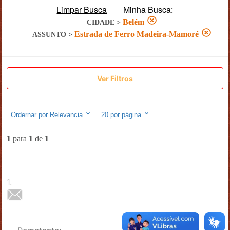
Limpar Busca
Minha Busca:
Belém
CIDADE
>
Estrada de Ferro Madeira-Mamoré
ASSUNTO
>
Ver Filtros
Ordernar por
Relevancia
20
por página
1
para
1
de
1
1
.