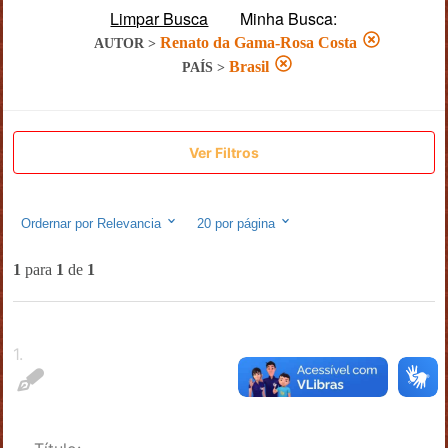
Limpar Busca
Minha Busca:
Renato da Gama-Rosa Costa
AUTOR
>
Brasil
PAÍS
>
Ver Filtros
Ordernar por
Relevancia
20
por página
1
para
1
de
1
1
.