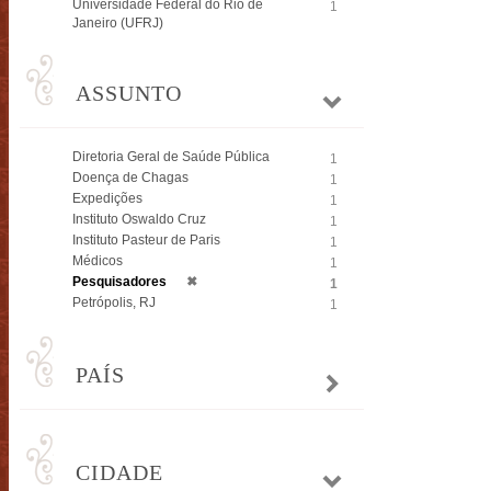
Universidade Federal do Rio de
1
Janeiro (UFRJ)
ASSUNTO
Diretoria Geral de Saúde Pública
1
Doença de Chagas
1
Expedições
1
Instituto Oswaldo Cruz
1
Instituto Pasteur de Paris
1
Médicos
1
Pesquisadores
✖
1
Petrópolis, RJ
1
PAÍS
CIDADE