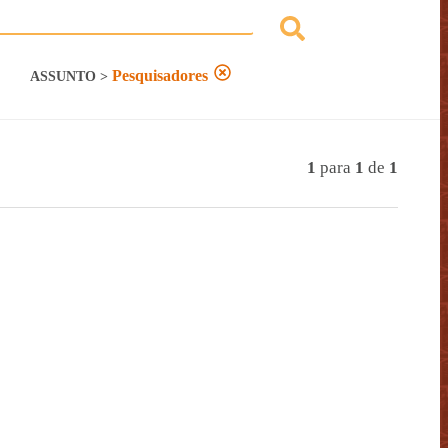
Pesquisadores
ASSUNTO
>
1
para
1
de
1