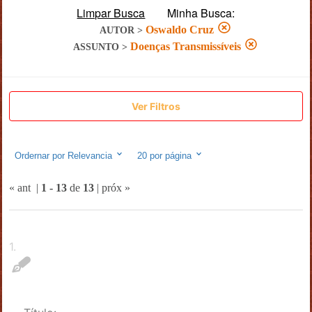
Limpar Busca
Minha Busca:
Oswaldo Cruz
AUTOR
>
Doenças Transmissíveis
ASSUNTO
>
Ver Filtros
Ordernar por
Relevancia
20
por página
« ant
|
1
-
13
de
13
|
próx »
1
.