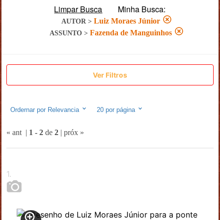
Limpar Busca
Minha Busca:
Luiz Moraes Júnior
AUTOR
>
Fazenda de Manguinhos
ASSUNTO
>
Ver Filtros
Ordernar por
Relevancia
20
por página
« ant
|
1
-
2
de
2
|
próx »
1
.