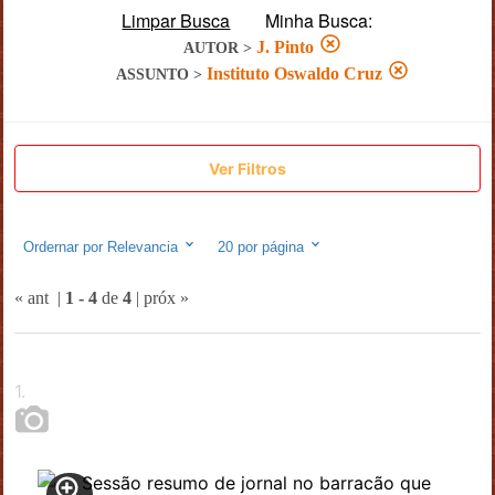
Limpar Busca
Minha Busca:
J. Pinto
AUTOR
>
Instituto Oswaldo Cruz
ASSUNTO
>
Ver Filtros
Ordernar por
Relevancia
20
por página
« ant
|
1
-
4
de
4
|
próx »
1
.