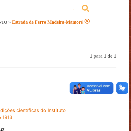
Estrada de Ferro Madeira-Mamoré
NTO
>
1
para
1
de
1
ições científicas do Instituto
e 1913
uz