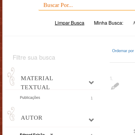
Limpar Busca
Minha Busca:
Ordernar por
Filtre sua busca
MATERIAL
1
.
TEXTUAL
Publicações
1
AUTOR