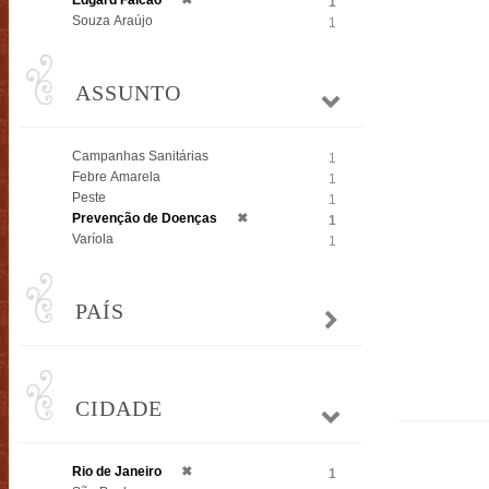
Edgard Falcão
✖
1
Souza Araújo
1
ASSUNTO
Campanhas Sanitárias
1
Febre Amarela
1
Peste
1
Prevenção de Doenças
✖
1
Varíola
1
PAÍS
CIDADE
Rio de Janeiro
✖
1