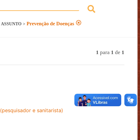
Prevenção de Doenças
ASSUNTO
>
1
para
1
de
1
(pesquisador e sanitarista)