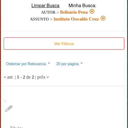
Limpar Busca
Minha Busca:
Belisário Pena
AUTOR
>
Instituto Oswaldo Cruz
ASSUNTO
>
Ver Filtros
Ordernar por
Relevancia
20
por página
« ant
|
1
-
2
de
2
|
próx »
1
.