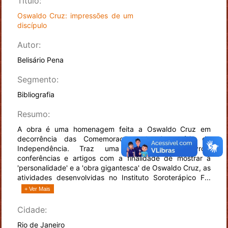
Título:
Oswaldo Cruz: impressões de um
discípulo
Autor:
Belisário Pena
Segmento:
Bibliografia
Resumo:
A obra é uma homenagem feita a Oswaldo Cruz em
decorrência das Comemorações do Centenário da
Independência. Traz uma coletânea de livros,
conferências e artigos com a finalidade de mostrar a
'personalidade' e a 'obra gigantesca' de Oswaldo Cruz, as
atividades desenvolvidas no Instituto Soroterápico F...
+ Ver Mais
Cidade:
Rio de Janeiro