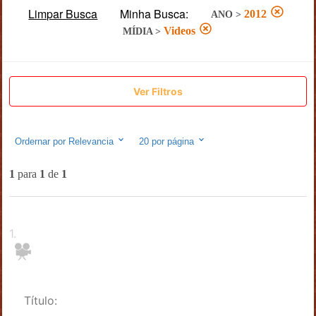
Limpar Busca
Minha Busca:
2012
ANO
>
Videos
MÍDIA
>
Ver Filtros
Ordernar por
Relevancia
20
por página
1
para
1
de
1
1
.
Título: