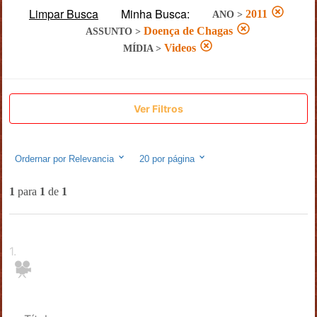
Limpar Busca
Minha Busca:
2011
ANO
>
Doença de Chagas
ASSUNTO
>
Videos
MÍDIA
>
Ver Filtros
Ordernar por
Relevancia
20
por página
1
para
1
de
1
1
.