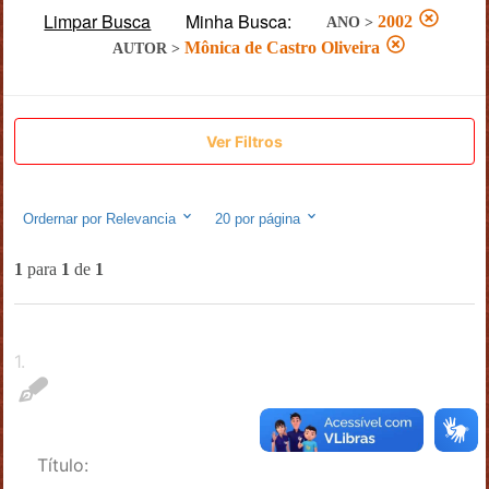
Limpar Busca
Minha Busca:
2002
ANO
>
Mônica de Castro Oliveira
AUTOR
>
Ver Filtros
Ordernar por
Relevancia
20
por página
1
para
1
de
1
1
.
Título: