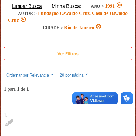
Limpar Busca
Minha Busca:
1991
ANO
>
Fundação Oswaldo Cruz. Casa de Oswaldo
AUTOR
>
Cruz
Rio de Janeiro
CIDADE
>
Ver Filtros
Ordernar por
Relevancia
20
por página
1
para
1
de
1
1
.