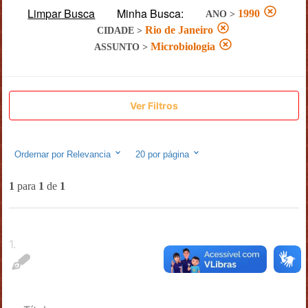
Limpar Busca
Minha Busca:
1990
ANO
>
Rio de Janeiro
CIDADE
>
Microbiologia
ASSUNTO
>
Ver Filtros
Ordernar por
Relevancia
20
por página
1
para
1
de
1
1
.