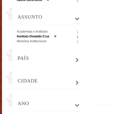
Jaime Benchimol
✖
1
ASSUNTO
Academias e Institutos
1
Instituto Oswaldo Cruz
✖
1
Memória Institucional
1
PAÍS
CIDADE
ANO