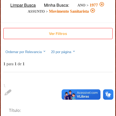
Limpar Busca
Minha Busca:
1977
ANO
>
Movimento Sanitarista
ASSUNTO
>
Ver Filtros
Ordernar por
Relevancia
20
por página
1
para
1
de
1
1
.
Título: