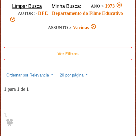
Limpar Busca
Minha Busca:
1973
ANO
>
DFE - Departamento do Filme Educativo
AUTOR
>
Vacinas
ASSUNTO
>
Ver Filtros
Ordernar por
Relevancia
20
por página
1
para
1
de
1
1
.