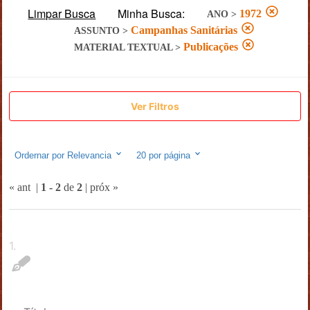
Limpar Busca
Minha Busca:
1972
ANO
>
Campanhas Sanitárias
ASSUNTO
>
Publicações
MATERIAL TEXTUAL
>
Ver Filtros
Ordernar por
Relevancia
20
por página
« ant
|
1
-
2
de
2
|
próx »
1
.