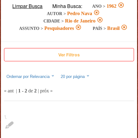
Limpar Busca
Minha Busca:
1962
ANO
>
Pedro Nava
AUTOR
>
Rio de Janeiro
CIDADE
>
Pesquisadores
Brasil
ASSUNTO
>
PAÍS
>
Ver Filtros
Ordernar por
Relevancia
20
por página
« ant
|
1
-
2
de
2
|
próx »
1
.