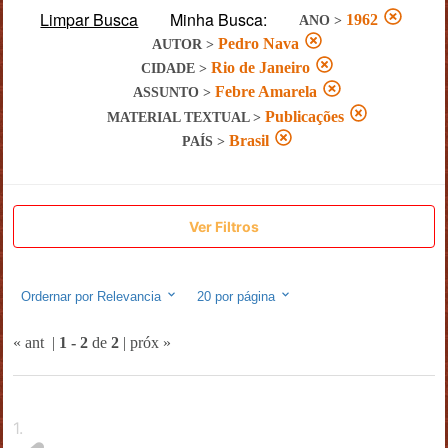
Limpar Busca
Minha Busca:
1962
ANO
>
Pedro Nava
AUTOR
>
Rio de Janeiro
CIDADE
>
Febre Amarela
ASSUNTO
>
Publicações
MATERIAL TEXTUAL
>
Brasil
PAÍS
>
Ver Filtros
Ordernar por
Relevancia
20
por página
« ant
|
1
-
2
de
2
|
próx »
1
.