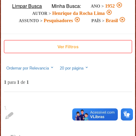
Limpar Busca
Minha Busca:
1952
ANO
>
Henrique da Rocha Lima
AUTOR
>
Pesquisadores
Brasil
ASSUNTO
>
PAÍS
>
Ver Filtros
Ordernar por
Relevancia
20
por página
1
para
1
de
1
1
.