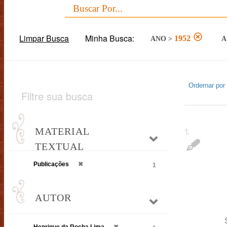
Limpar Busca
Minha Busca:
1952
ANO
>
A
Ordernar por
Filtre sua busca
MATERIAL
1
.
TEXTUAL
Publicações
✖
1
AUTOR