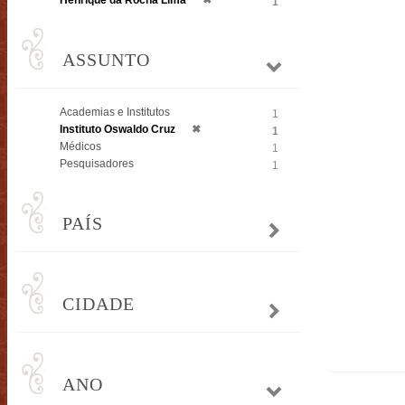
Henrique da Rocha Lima
✖
1
ASSUNTO
Academias e Institutos
1
Instituto Oswaldo Cruz
✖
1
Médicos
1
Pesquisadores
1
PAÍS
CIDADE
ANO