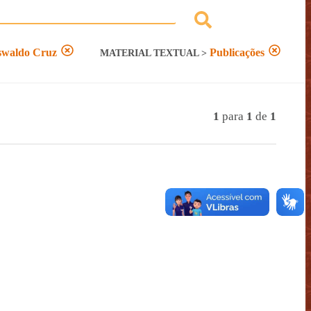
Oswaldo Cruz
Publicações
MATERIAL TEXTUAL
>
1
para
1
de
1