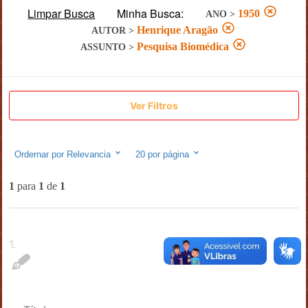
Limpar Busca
Minha Busca:
1950
ANO
>
Henrique Aragão
AUTOR
>
Pesquisa Biomédica
ASSUNTO
>
Ver Filtros
Ordernar por
Relevancia
20
por página
1
para
1
de
1
1
.