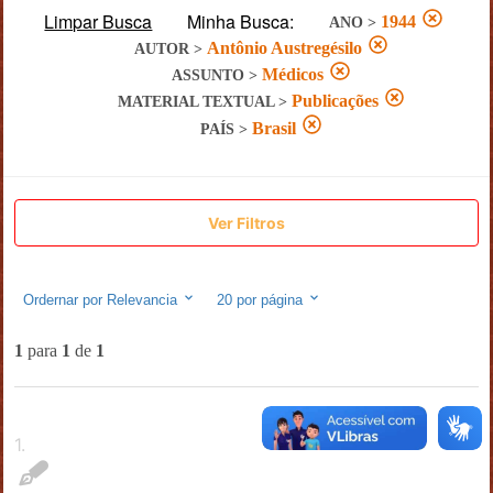
Limpar Busca
Minha Busca:
1944
ANO
>
Antônio Austregésilo
AUTOR
>
Médicos
ASSUNTO
>
Publicações
MATERIAL TEXTUAL
>
Brasil
PAÍS
>
Ver Filtros
Ordernar por
Relevancia
20
por página
1
para
1
de
1
1
.