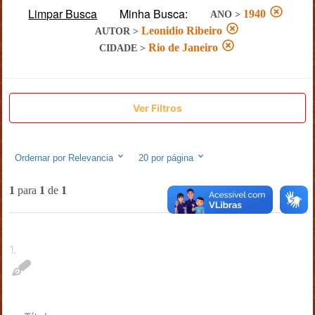
Limpar Busca
Minha Busca:
1940
ANO
>
Leonidio Ribeiro
AUTOR
>
Rio de Janeiro
CIDADE
>
Ver Filtros
Ordernar por
Relevancia
20
por página
1
para
1
de
1
1
.