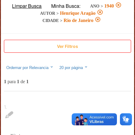
Limpar Busca
Minha Busca:
1940
ANO
>
Henrique Aragão
AUTOR
>
Rio de Janeiro
CIDADE
>
Ver Filtros
Ordernar por
Relevancia
20
por página
1
para
1
de
1
1
.