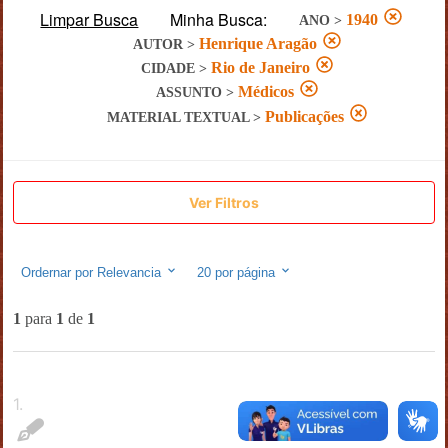
Limpar Busca
Minha Busca:
1940
ANO
>
Henrique Aragão
AUTOR
>
Rio de Janeiro
CIDADE
>
Médicos
ASSUNTO
>
Publicações
MATERIAL TEXTUAL
>
Ver Filtros
Ordernar por
Relevancia
20
por página
1
para
1
de
1
1
.