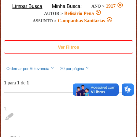
Limpar Busca
Minha Busca:
1917
ANO
>
Belisário Pena
AUTOR
>
Campanhas Sanitárias
ASSUNTO
>
Ver Filtros
Ordernar por
Relevancia
20
por página
1
para
1
de
1
1
.