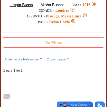
Limpar Busca
Minha Busca:
1916
ANO
>
Londres
CIDADE
>
Proença, Maria Luiza
ASSUNTO
>
Reino Unido
PAÍS
>
Ver Filtros
Ordernar por
Relevancia
20
por página
1
para
1
de
1
1
.