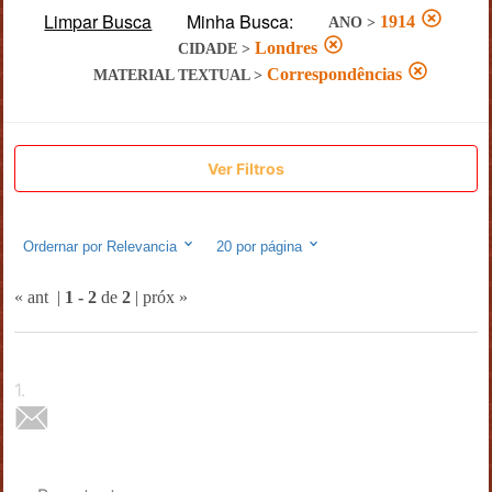
Limpar Busca
Minha Busca:
1914
ANO
>
Londres
CIDADE
>
Correspondências
MATERIAL TEXTUAL
>
Ver Filtros
Ordernar por
Relevancia
20
por página
« ant
|
1
-
2
de
2
|
próx »
1
.