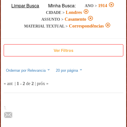
Limpar Busca
Minha Busca:
1914
ANO
>
Londres
CIDADE
>
Casamento
ASSUNTO
>
Correspondências
MATERIAL TEXTUAL
>
Ver Filtros
Ordernar por
Relevancia
20
por página
« ant
|
1
-
2
de
2
|
próx »
1
.