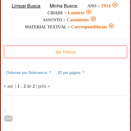
Limpar Busca
Minha Busca:
1914
ANO
>
Londres
CIDADE
>
Casamento
ASSUNTO
>
Correspondências
MATERIAL TEXTUAL
>
Ver Filtros
Ordernar por
Relevancia
20
por página
« ant
|
1
-
2
de
2
|
próx »
1
.