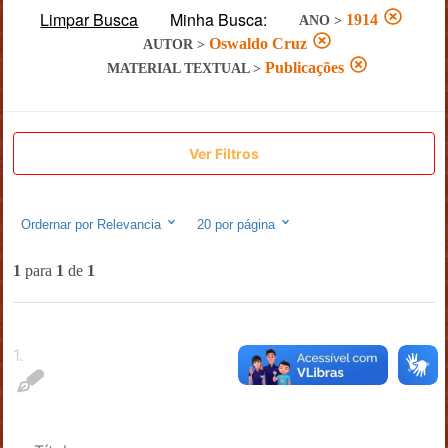
Limpar Busca
Minha Busca:
1914
ANO
>
Oswaldo Cruz
AUTOR
>
Publicações
MATERIAL TEXTUAL
>
Ver Filtros
Ordernar por
Relevancia
20
por página
1
para
1
de
1
1
.