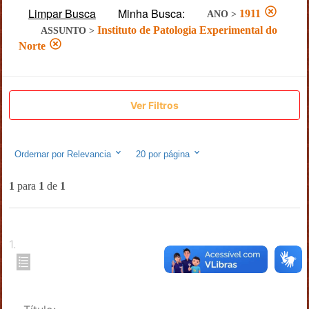
Limpar Busca
Minha Busca:
1911
ANO
>
Instituto de Patologia Experimental do
ASSUNTO
>
Norte
Ver Filtros
Ordernar por
Relevancia
20
por página
1
para
1
de
1
1
.