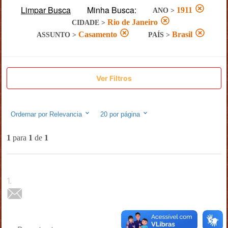
Limpar Busca
Minha Busca:
1911
ANO
>
Rio de Janeiro
CIDADE
>
Casamento
Brasil
ASSUNTO
>
PAÍS
>
Ver Filtros
Ordernar por
Relevancia
20
por página
1
para
1
de
1
1
.