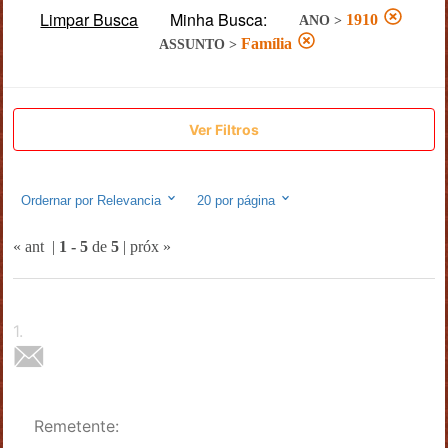
Limpar Busca
Minha Busca:
1910
ANO
>
Família
ASSUNTO
>
Ver Filtros
Ordernar por
Relevancia
20
por página
« ant
|
1
-
5
de
5
|
próx »
1
.
Remetente: