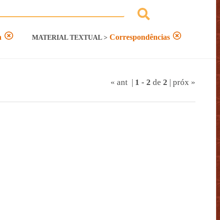
a
Correspondências
MATERIAL TEXTUAL
>
« ant
|
1
-
2
de
2
|
próx »