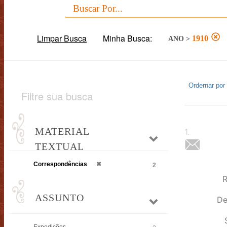
Limpar Busca
Minha Busca:
1910
ANO
>
Ordernar por
Filtre sua busca
MATERIAL
1
.
TEXTUAL
Correspondências
✖
2
R
ASSUNTO
De