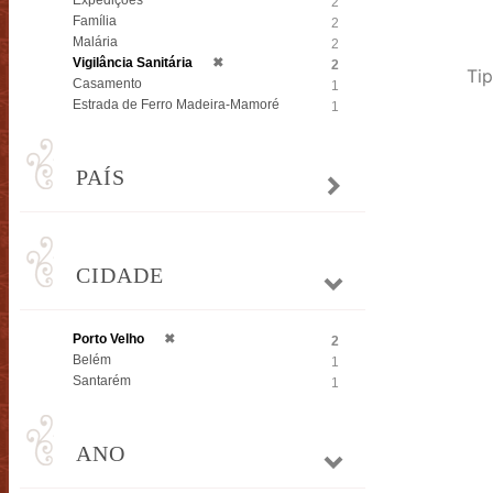
Expedições
2
Família
2
Malária
2
Vigilância Sanitária
✖
2
Tip
Casamento
1
Estrada de Ferro Madeira-Mamoré
1
PAÍS
CIDADE
Porto Velho
✖
2
Belém
1
Santarém
1
ANO