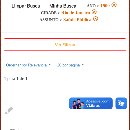
Limpar Busca
Minha Busca:
1909
ANO
>
Rio de Janeiro
CIDADE
>
Saúde Pública
ASSUNTO
>
Ver Filtros
Ordernar por
Relevancia
20
por página
1
para
1
de
1
1
.