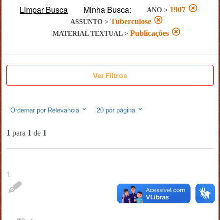
Limpar Busca
Minha Busca:
1907
ANO
>
Tuberculose
ASSUNTO
>
Publicações
MATERIAL TEXTUAL
>
Ver Filtros
Ordernar por
Relevancia
20
por página
1
para
1
de
1
1
.