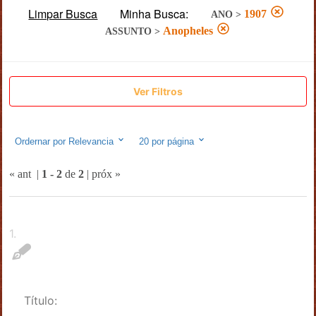
Limpar Busca
Minha Busca:
1907
ANO
>
Anopheles
ASSUNTO
>
Ver Filtros
Ordernar por
Relevancia
20
por página
« ant
|
1
-
2
de
2
|
próx »
1
.
Título: