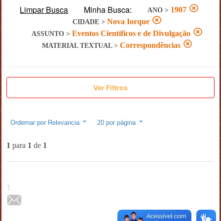
Limpar Busca
Minha Busca:
1907
ANO
>
Nova Iorque
CIDADE
>
Eventos Científicos e de Divulgação
ASSUNTO
>
Correspondências
MATERIAL TEXTUAL
>
Ver Filtros
Ordernar por
Relevancia
20
por página
1
para
1
de
1
1
.