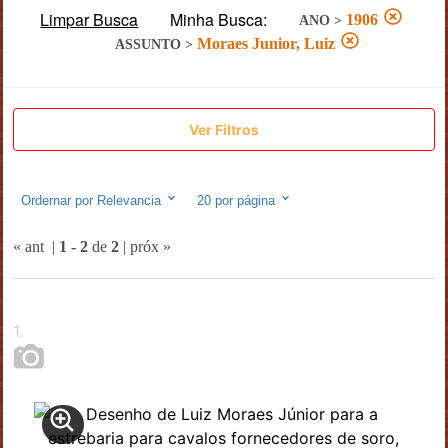
Limpar Busca
Minha Busca:
1906
ANO
>
Moraes Junior, Luiz
ASSUNTO
>
Ver Filtros
Ordernar por
Relevancia
20
por página
« ant
|
1
-
2
de
2
|
próx »
1
.