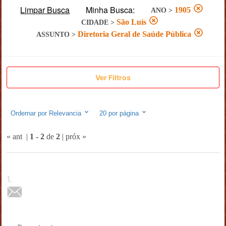
Limpar Busca
Minha Busca:
1905
ANO
>
São Luís
CIDADE
>
Diretoria Geral de Saúde Pública
ASSUNTO
>
Ver Filtros
Ordernar por
Relevancia
20
por página
« ant
|
1
-
2
de
2
|
próx »
1
.